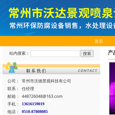
首页
产
站内搜索：
公司：
常州市沃德景观科技有公司
联系：
任经理
邮箱：
448726048@163.com
手机：
13616159019
电话：
0510-87808085