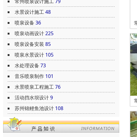
常州喷泉设计施工
79
水景设计施工
48
喷泉设备
36
喷泉动画设计
225
喷泉设备安装
85
喷泉水景设计
105
水处理设备
73
音乐喷泉制作
101
水景喷泉工程施工
76
活动挡水坝设计
9
苏州锦鲤鱼池设计
108