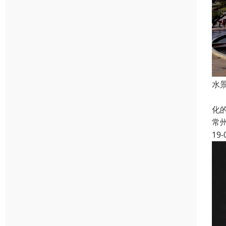
水
音
化
常
19-