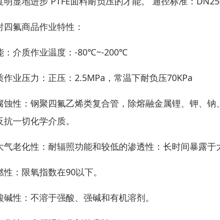
明显地进步 PTFE面料耐负压的才能。 通径标准：DN25-DN15
衬四氟商品作业特性：
能：介质作业温度：-80℃~-200℃
质作业压力：正压：2.5MPa，常温下耐负压70KPa
腐蚀性：钢聚四氟乙烯类复合管，除熔融金属锂、钾、钠
反抗一切化学介质。
大气老化性：耐辐照功能和较低的渗透性：长时间暴露于
燃性：限氧指数在90以下。
酸碱性：不溶于强酸、强碱和有机溶剂。