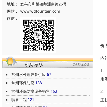
地址：
宜兴市和桥镇鹅洲南路26号
网站：
www.wdfountain.com
微信：
价
内
1
常州水处理设备供应
67
用
常州环保防腐
188
2
常州环保防腐设备销售
163
工
喷泉工程
121