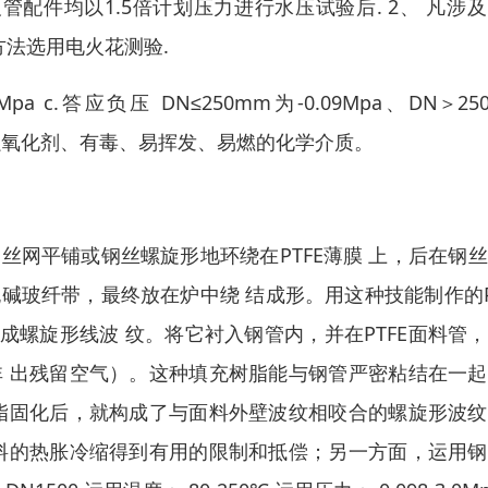
及管配件均以1.5倍计划压力进行水压试验后. 2、 凡涉
方法选用电火花测验.
pa c.答应负压 DN≤250mm为-0.09Mpa、DN＞25
剂、强氧化剂、有毒、易挥发、易燃的化学介质。
丝网平铺或钢丝螺旋形地环绕在PTFE薄膜 上，后在钢
碱玻纤带，最终放在炉中绕 结成形。用这种技能制作的P
螺旋形线波 纹。将它衬入钢管内，并在PTFE面料管
非 出残留空气）。这种填充树脂能与钢管严密粘结在一
树脂固化后，就构成了与面料外壁波纹相咬合的螺旋形波
面料的热胀冷缩得到有用的限制和抵偿；另一方面，运用