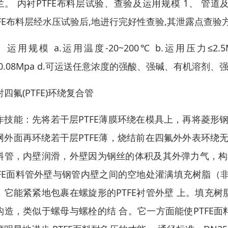
兰。 内衬PTFE布料层试验、查验及运用规模 1、 管道
TFE布料层经水压试验后,地进行完好性查验,其泄露点查验
 运用规模 a.运用温度-20~200℃ b.运用压力≤2.5M
-0.08Mpa d.可运送任意浓度的强酸、强碱、有机溶
衬四氟(PTFE)环绕复合管
作技能：先将若干层PTFE薄膜环绕在模具上，再将菱形钢
网外面再环绕若干层PTFE薄，烧结前在四氟外外表环绕无
料管，内壁润滑，外壁因为钢丝的体积及其外弹力气，构成
TFE面料管外壁与钢管内壁之间的空地处灌满填充树脂（
，它能紧紧地包裹在螺旋形的PTFE衬管外壁 上。填充
构造，类似于螺母与螺栓的结 合。它一方面能使PTFE