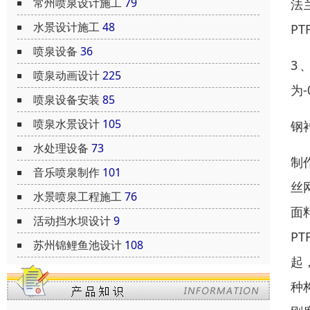
常州喷泉设计施工
79
法
水景设计施工
48
P
喷泉设备
36
3、
喷泉动画设计
225
为
喷泉设备安装
85
喷泉水景设计
105
钢
水处理设备
73
制
音乐喷泉制作
101
丝
水景喷泉工程施工
76
面
活动挡水坝设计
9
P
苏州锦鲤鱼池设计
108
起
种