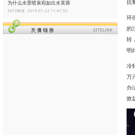
抗
为什么水景喷泉宛如出水芙蓉
5410阅读 2019-01-22 11:47:52
环
的
转
明
冷
万
办
效