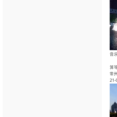
音
1
算
常
21-