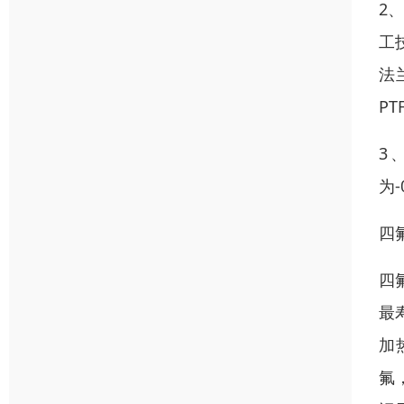
2
工
法
P
3、
为
四
四
最
加
氟