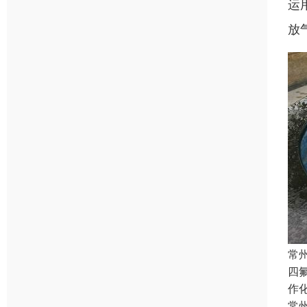
运
放
常
四氟
作
常