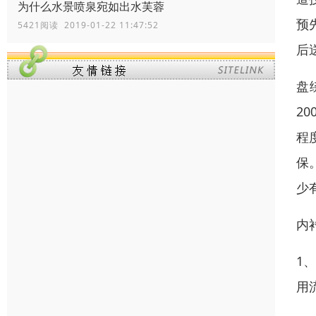
为什么水景喷泉宛如出水芙蓉
预
5421阅读 2019-01-22 11:47:52
后
盘
2
程
保
少
内
1
用