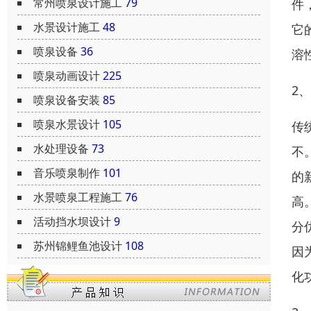
常州喷泉设计施工
79
件
水景设计施工
48
它
喷泉设备
36
溶
喷泉动画设计
225
2
喷泉设备安装
85
喷泉水景设计
105
传
水处理设备
73
不
音乐喷泉制作
101
的
水景喷泉工程施工
76
高
活动挡水坝设计
9
分
苏州锦鲤鱼池设计
108
因
化