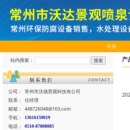
首页
产
站内搜索：
公司：
常州市沃德景观科技有公司
20
联系：
任经理
邮箱：
448726048@163.com
手机：
13616159019
电话：
0510-87808085