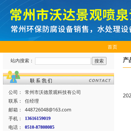
首页
产
站内搜索：
公司：
常州市沃德景观科技有公司
20
联系：
任经理
邮箱：
448726048@163.com
手机：
13616159019
电话：
0510-87808085