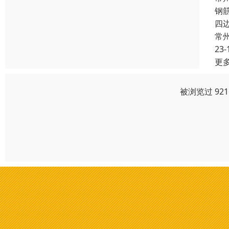
钢
四
常
23-
更
被浏览过 92