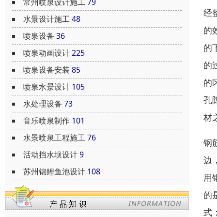
常州喷泉设计施工
79
经
水景设计施工
48
的
喷泉设备
36
的
喷泉动画设计
225
的
喷泉设备安装
85
的
喷泉水景设计
105
孔
水处理设备
73
材
音乐喷泉制作
101
水景喷泉工程施工
76
钢
活动挡水坝设计
9
边
苏州锦鲤鱼池设计
108
用
的
式