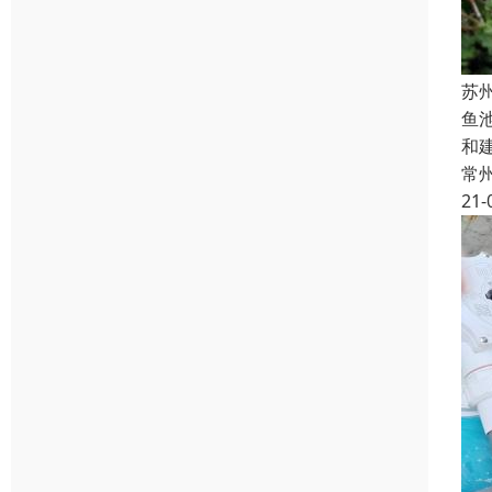
苏
鱼
和
常
21-