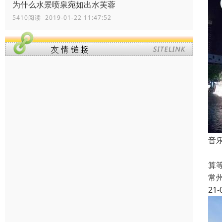
为什么水景喷泉宛如出水芙蓉
5410阅读 2019-01-22 11:47:52
音
1
算
常
21-