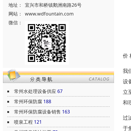
地址：
宜兴市和桥镇鹅洲南路26号
网站：
www.wdfountain.com
微信：
价
我
设
常州水处理设备供应
67
立
常州环保防腐
188
和
常州环保防腐设备销售
163
过
喷泉工程
121
于