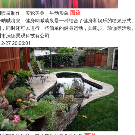
面议
州喷泉制作，美轮美奂，生动形象
身呐喊喷泉：健身呐喊喷泉是一种结合了健身和娱乐的喷泉形式
间，同时还可以进行一些简单的健身运动，如跑步、瑜伽等活动。
州市沃德景观科技有公司
12-27 20:06:01