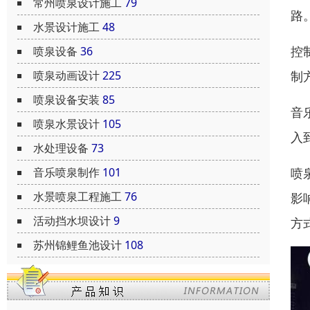
常州喷泉设计施工
79
路
水景设计施工
48
控
喷泉设备
36
制
喷泉动画设计
225
喷泉设备安装
85
音
喷泉水景设计
105
入
水处理设备
73
喷
音乐喷泉制作
101
水景喷泉工程施工
76
影
活动挡水坝设计
9
方
苏州锦鲤鱼池设计
108