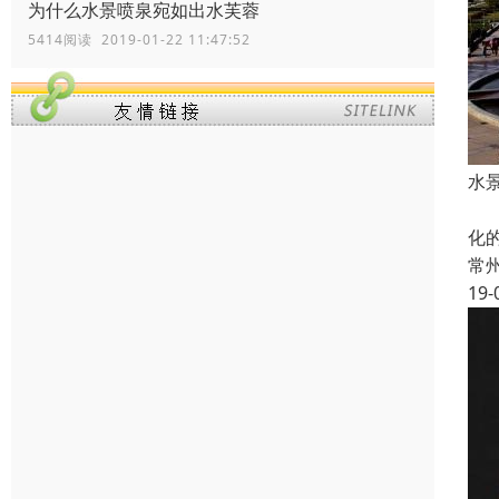
为什么水景喷泉宛如出水芙蓉
5414阅读 2019-01-22 11:47:52
水
音
化
常
19-