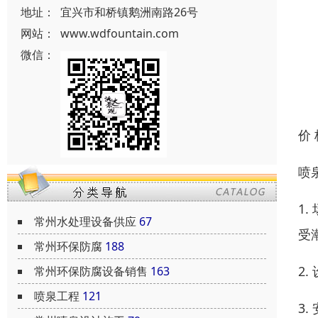
地址：
宜兴市和桥镇鹅洲南路26号
网站：
www.wdfountain.com
微信：
价
喷
1
常州水处理设备供应
67
受
常州环保防腐
188
2
常州环保防腐设备销售
163
喷泉工程
121
3