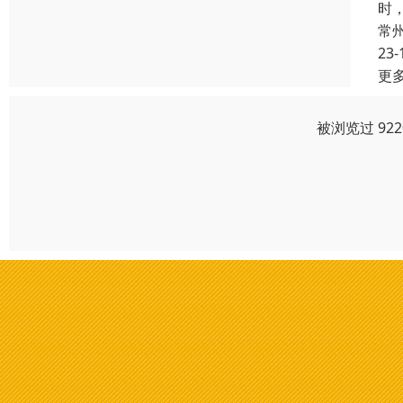
时
常
23-
更
被浏览过 92