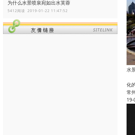
为什么水景喷泉宛如出水芙蓉
5412阅读 2019-01-22 11:47:52
水
音
化
常
19-