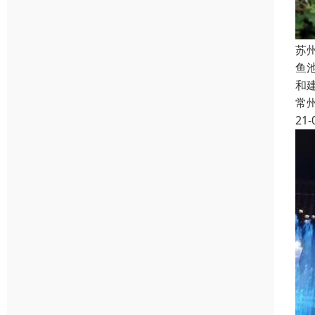
苏
鱼
和
常
21-