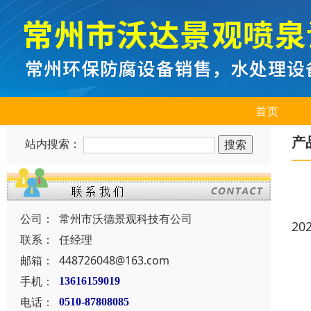
首页
产
站内搜索：
公司：
常州市沃德景观科技有公司
20
联系：
任经理
邮箱：
448726048@163.com
手机：
13616159019
电话：
0510-87808085