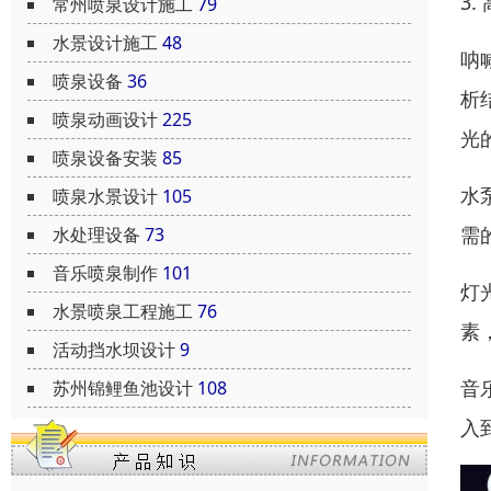
3
常州喷泉设计施工
79
水景设计施工
48
呐
喷泉设备
36
析
喷泉动画设计
225
光
喷泉设备安装
85
水
喷泉水景设计
105
需
水处理设备
73
音乐喷泉制作
101
灯
水景喷泉工程施工
76
素
活动挡水坝设计
9
音
苏州锦鲤鱼池设计
108
入