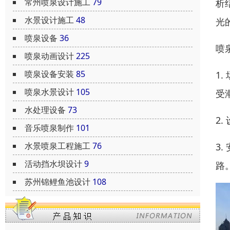
常州喷泉设计施工
79
析
水景设计施工
48
光
喷泉设备
36
喷
喷泉动画设计
225
喷泉设备安装
85
1
喷泉水景设计
105
受
水处理设备
73
2
音乐喷泉制作
101
水景喷泉工程施工
76
3
活动挡水坝设计
9
路
苏州锦鲤鱼池设计
108