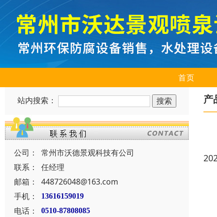
首页
产
站内搜索：
公司：
常州市沃德景观科技有公司
20
联系：
任经理
邮箱：
448726048@163.com
手机：
13616159019
电话：
0510-87808085