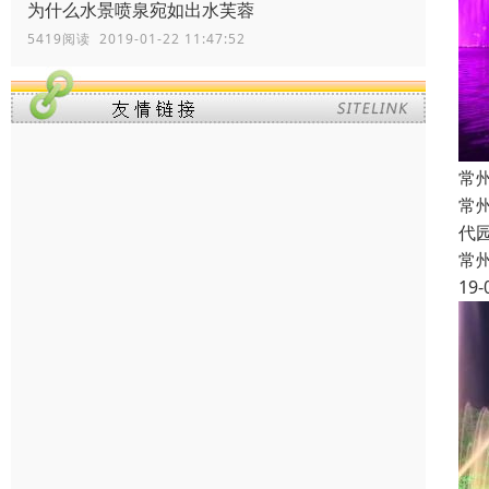
为什么水景喷泉宛如出水芙蓉
5419阅读 2019-01-22 11:47:52
常
常
代
常
19-