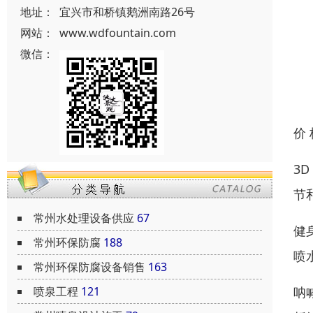
地址：
宜兴市和桥镇鹅洲南路26号
网站：
www.wdfountain.com
微信：
价
3
节
常州水处理设备供应
67
健
常州环保防腐
188
喷
常州环保防腐设备销售
163
呐
喷泉工程
121