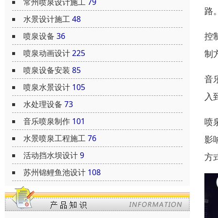
常州喷泉设计施工
79
路
水景设计施工
48
控
喷泉设备
36
制
喷泉动画设计
225
喷泉设备安装
85
音
喷泉水景设计
105
入
水处理设备
73
喷
音乐喷泉制作
101
水景喷泉工程施工
76
影
活动挡水坝设计
9
方
苏州锦鲤鱼池设计
108