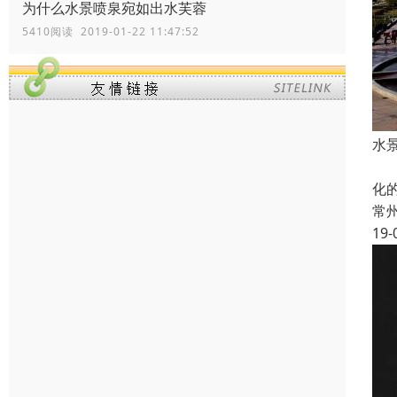
为什么水景喷泉宛如出水芙蓉
5410阅读 2019-01-22 11:47:52
水
音
化
常
19-