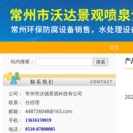
首页
产
站内搜索：
公司：
常州市沃德景观科技有公司
20
联系：
任经理
邮箱：
448726048@163.com
手机：
13616159019
电话：
0510-87808085