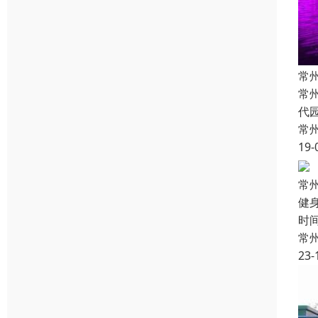
常
常
代
常
19-
常
健
时
常
23-