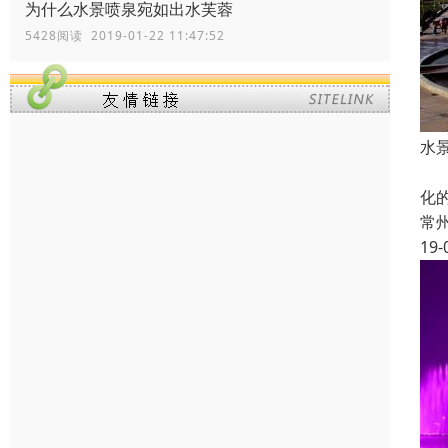
为什么水景喷泉宛如出水芙蓉
5428阅读 2019-01-22 11:47:52
水
音
化
常
19-