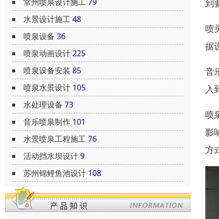
常州喷泉设计施工
79
到
水景设计施工
48
喷
喷泉设备
36
据
喷泉动画设计
225
喷泉设备安装
85
音
喷泉水景设计
105
入
水处理设备
73
喷
音乐喷泉制作
101
影
水景喷泉工程施工
76
方
活动挡水坝设计
9
苏州锦鲤鱼池设计
108