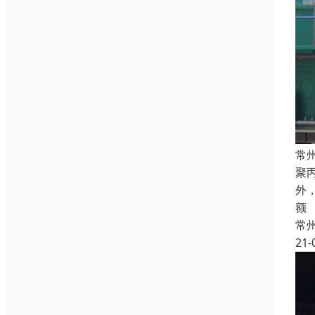
常
聚
外
额
常
21-