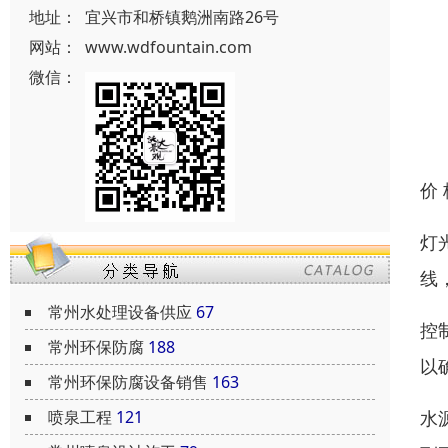
地址：
宜兴市和桥镇鹅洲南路26号
网站：
www.wdfountain.com
微信：
价
灯
线
常州水处理设备供应
67
控
常州环保防腐
188
以
常州环保防腐设备销售
163
水
喷泉工程
121